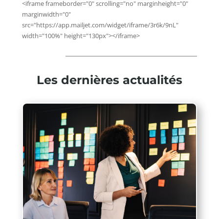
<iframe frameborder="0" scrolling="no" marginheight="0"
marginwidth="0"
src="https://app.mailjet.com/widget/iframe/3r6k/9nL"
width="100%" height="130px"></iframe>
Les dernières actualités