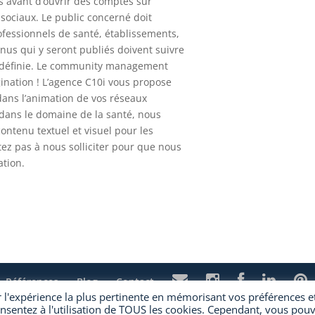
fs avant d’ouvrir des comptes sur
 sociaux. Le public concerné doit
rofessionnels de santé, établissements,
enus qui y seront publiés doivent suivre
 définie. Le community management
ination ! L’agence C10i vous propose
ans l’animation de vos réseaux
 dans le domaine de la santé, nous
ntenu textuel et visuel pour les
tez pas à nous solliciter pour que nous
ation.
Références
Blog
Contact
r l'expérience la plus pertinente en mémorisant vos préférences e
consentez à l'utilisation de TOUS les cookies. Cependant, vous pou